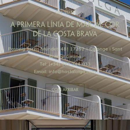
ON SOM
A PRIMERA LÍNIA DE MAR, AL COR
DE LA COSTA BRAVA
Passeig Josep Mundet, 48| 17252 | Calonge i Sant
Antoni, Girona
Tel: (+34) 972 244 033
Email:
info@hostalolga.com
COM ARRIBAR