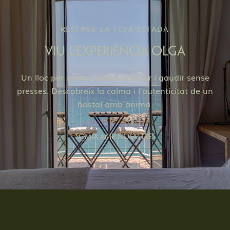
RESERVA LA TEVA ESTADA
VIU L’EXPERIÈNCIA OLGA
Un lloc per somiar, desconnectar i gaudir sense
presses. Descobreix la calma i l’autenticitat de un
hostal amb ànima.
Somia amb nosaltres