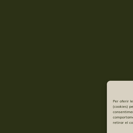
Per oferir l
(cookies) p
consentimen
comportamen
retirar el 