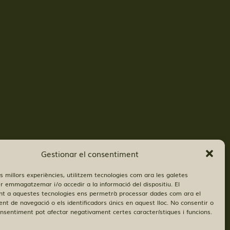
Gestionar el consentiment
es millors experiències, utilitzem tecnologies com ara les galetes
er emmagatzemar i/o accedir a la informació del dispositiu. El
t a aquestes tecnologies ens permetrà processar dades com ara el
t de navegació o els identificadors únics en aquest lloc. No consentir o
consentiment pot afectar negativament certes característiques i funcions.